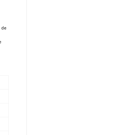
s de
e