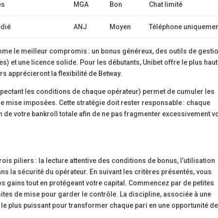
es
MGA
Bon
Chat limité
édié
ANJ
Moyen
Téléphone uniquemen
mme le meilleur compromis : un bonus généreux, des outils de gesti
) et une licence solide. Pour les débutants, Unibet offre le plus haut
s apprécieront la flexibilité de Betway.
spectant les conditions de chaque opérateur) permet de cumuler les
e mise imposées. Cette stratégie doit rester responsable : chaque
n de votre bankroll totale afin de ne pas fragmenter excessivement v
ois piliers : la lecture attentive des conditions de bonus, l’utilisation
ans la sécurité du opérateur. En suivant les critères présentés, vous
os gains tout en protégeant votre capital. Commencez par de petites
mites de mise pour garder le contrôle. La discipline, associée à une
r le plus puissant pour transformer chaque pari en une opportunité d