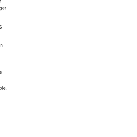
e
ager
s
on
e
ple,