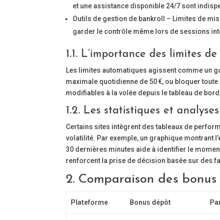
et une assistance disponible 24/7 sont indis
Outils de gestion de bankroll – Limites de mis
garder le contrôle même lors de sessions int
1.1. L’importance des limites de
Les limites automatiques agissent comme un g
maximale quotidienne de 50 €, ou bloquer toute
modifiables à la volée depuis le tableau de bord,
1.2. Les statistiques et analyse
Certains sites intègrent des tableaux de perfor
volatilité. Par exemple, un graphique montrant l
30 dernières minutes aide à identifier le moment
renforcent la prise de décision basée sur des fait
2. Comparaison des bonus 
Plateforme
Bonus dépôt
Par