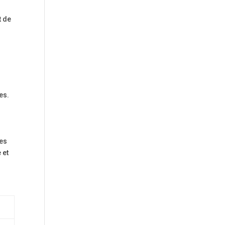
t de
es.
les
 et