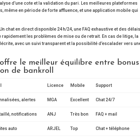
’analyse d’une cote et la validation du pari. Les meilleures plateformes
, même en période de forte affluence, et une application mobile qui
. Un chat en direct disponible 24 h/24, une FAQ exhaustive et des délai
apidement les problèmes de mise ou de retrait. En cas de litige, la
crite, avec un suivi transparent et la possibilité d’escalader vers un
ui offre le meilleur équilibre entre bonus
tion de bankroll
l
Licence
Mobile
Support
nnalisées, alertes
MGA
Excellent
Chat 24/7
aillé, notifications
ANJ
Très bon
FAQ + mail
ites auto
ARJEL
Top
Chat + téléphone