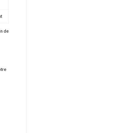
t
on de
otre
e