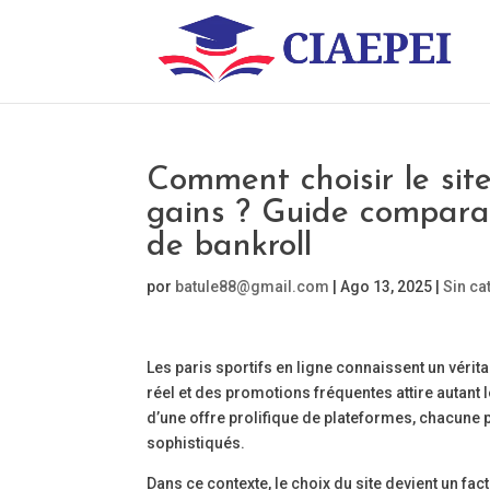
Comment choisir le site
gains ? Guide comparat
de bankroll
por
batule88@gmail.com
|
Ago 13, 2025
|
Sin ca
Les paris sportifs en ligne connaissent un véri
réel et des promotions fréquentes attire autant
d’une offre prolifique de plateformes, chacune 
sophistiqués.
Dans ce contexte, le choix du site devient un fac