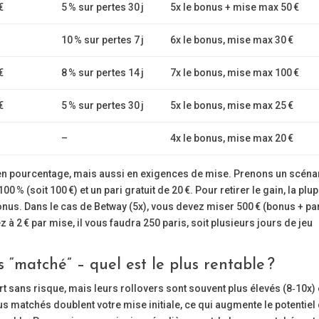
€
5 % sur pertes 30 j
5x le bonus + mise max 50 €
10 % sur pertes 7 j
6x le bonus, mise max 30 €
€
8 % sur pertes 14 j
7x le bonus, mise max 100 €
€
5 % sur pertes 30 j
5x le bonus, mise max 25 €
–
4x le bonus, mise max 20 €
en pourcentage, mais aussi en exigences de mise. Prenons un scéna
 % (soit 100 €) et un pari gratuit de 20 €. Pour retirer le gain, la plup
bonus. Dans le cas de Betway (5x), vous devez miser 500 € (bonus + pa
z à 2 € par mise, il vous faudra 250 paris, soit plusieurs jours de jeu
s “matché” – quel est le plus rentable ?
t sans risque, mais leurs rollovers sont souvent plus élevés (8‑10x) 
us matchés doublent votre mise initiale, ce qui augmente le potentiel