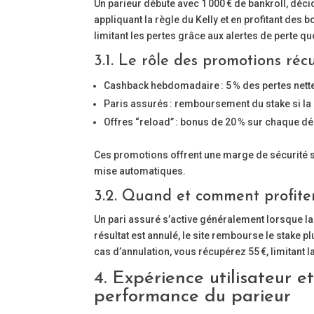
Un parieur débute avec 1 000 € de bankroll, décid
appliquant la règle du Kelly et en profitant des b
limitant les pertes grâce aux alertes de perte qu
3.1. Le rôle des promotions réc
Cashback hebdomadaire : 5 % des pertes net
Paris assurés : remboursement du stake si la
Offres “reload” : bonus de 20 % sur chaque dé
Ces promotions offrent une marge de sécurité s
mise automatiques.
3.2. Quand et comment profiter 
Un pari assuré s’active généralement lorsque la 
résultat est annulé, le site rembourse le stake plu
cas d’annulation, vous récupérez 55 €, limitant la
4. Expérience utilisateur et
performance du parieur