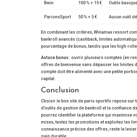
Bwin
100 % + 15 €
Outils basiqu
ParionsSport
50 % + 5 €
Aucun outil d
En combinant les critères, Winamax ressort co
bankroll avancés (cashback, limites automatiques
pourcentage de bonus, tandis que les high‑roller
Astuce bonus
: ouvrir plusieurs comptes (en re
offres de bienvenue sans dépasser les limites d
compte doit être alimenté avec une petite portio
capital.
Conclusion
Choisir le bon site de paris sportifs repose sur tr
d’outils de gestion de bankroll et la confiance d
pourrez identifier la plateforme qui maximise v
mises, testez les promotions et exploitez les li
connaissance précise des offres, reste le levie
gain durable.