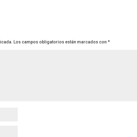
licada.
Los campos obligatorios están marcados con
*