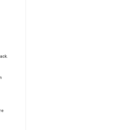
back.
n
re