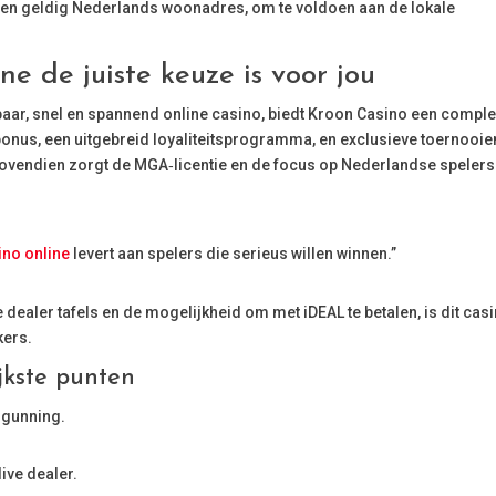
 een geldig Nederlands woonadres, om te voldoen aan de lokale
e de juiste keuze is voor jou
baar, snel en spannend online casino, biedt Kroon Casino een comple
onus, een uitgebreid loyaliteitsprogramma, en exclusieve toernooie
Bovendien zorgt de MGA‑licentie en de focus op Nederlandse spelers
no online
levert aan spelers die serieus willen winnen.”
 dealer tafels en de mogelijkheid om met iDEAL te betalen, is dit cas
kers.
jkste punten
rgunning.
live dealer.