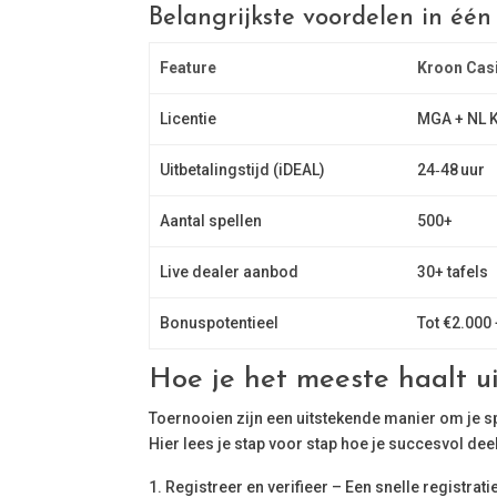
Belangrijkste voordelen in éé
Feature
Kroon Cas
Licentie
MGA + NL 
Uitbetalingstijd (iDEAL)
24‑48 uur
Aantal spellen
500+
Live dealer aanbod
30+ tafels
Bonuspotentieel
Tot €2.000 
Hoe je het meeste haalt u
Toernooien zijn een uitstekende manier om je sp
Hier lees je stap voor stap hoe je succesvol de
Registreer en verifieer – Een snelle registrati