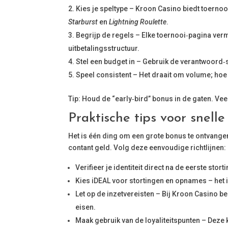
Kies je speltype – Kroon Casino biedt toernooi
Starburst
en
Lightning Roulette
.
Begrijp de regels – Elke toernooi‑pagina verm
uitbetalingsstructuur.
Stel een budget in – Gebruik de verantwoord‑s
Speel consistent – Het draait om volume; hoe 
Tip: Houd de “early‑bird” bonus in de gaten. Ve
Praktische tips voor snell
Het is één ding om een grote bonus te ontvange
contant geld. Volg deze eenvoudige richtlijnen:
Verifieer je identiteit direct na de eerste sto
Kies iDEAL voor stortingen en opnames – het
Let op de inzetvereisten – Bij Kroon Casino 
eisen.
Maak gebruik van de loyaliteitspunten – Deze 