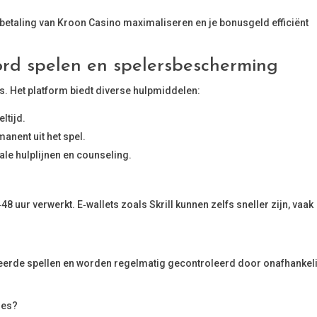
itbetaling van Kroon Casino maximaliseren en je bonusgeld efficiënt
rd spelen en spelersbescherming
. Het platform biedt diverse hulpmiddelen:
ltijd.
manent uit het spel.
ale hulplijnen en counseling.
uur verwerkt. E‑wallets zoals Skrill kunnen zelfs sneller zijn, vaak
ceerde spellen en worden regelmatig gecontroleerd door onafhankel
res?