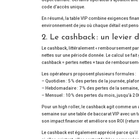
code d’accès unique.
En résumé, la table VIP combine exigences finan
environnement de jeu où chaque détail est pens
2. Le cashback : un levier 
Le cashback, littéralement « remboursement part
nettes sur une période donnée. Le calcul se fait 
cashback = pertes nettes × taux de remboursem
Les opérateurs proposent plusieurs formules :
– Quotidien : 5 % des pertes de la journée, plafo
– Hebdomadaire : 7 % des pertes de la semaine,
– Mensuel : 10 % des pertes du mois, jusqu’à 2 0
Pour un high roller, le cashback agit comme un a
semaine sur une table de baccarat VIP avec un t
son impact financier et améliore son ROI (return
Le cashback est également apprécié parce qu’i