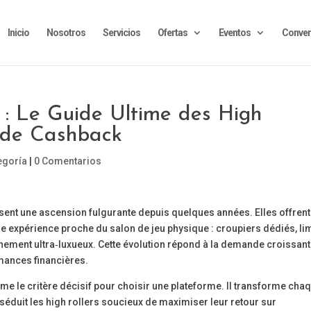
Inicio
Nosotros
Servicios
Ofertas
Eventos
Conven
 : Le Guide Ultime des High
e de Cashback
egoría
|
0 Comentarios
ssent une ascension fulgurante depuis quelques années. Elles offrent
expérience proche du salon de jeu physique : croupiers dédiés, li
nement ultra‑luxueux. Cette évolution répond à la demande croissan
rmances financières.
e le critère décisif pour choisir une plateforme. Il transforme cha
 séduit les high rollers soucieux de maximiser leur retour sur