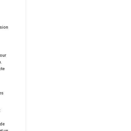
ision
tour
n.
cte
es
t
 de
et un