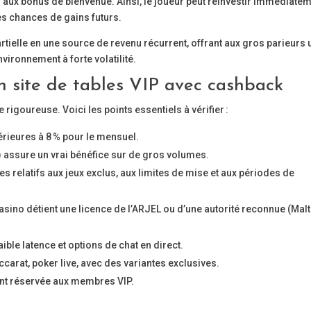
es aux bonus de bienvenue. Ainsi, le joueur peut réinvestir immédiate
es chances de gains futurs.
rtielle en une source de revenu récurrent, offrant aux gros parieurs 
ronnement à forte volatilité.
’un site de tables VIP avec cashback
 rigoureuse. Voici les points essentiels à vérifier :
érieures à 8 % pour le mensuel.
) assure un vrai bénéfice sur de gros volumes.
s relatifs aux jeux exclus, aux limites de mise et aux périodes de
asino détient une licence de l’ARJEL ou d’une autorité reconnue (Malt
ible latence et options de chat en direct.
accarat, poker live, avec des variantes exclusives.
ent réservée aux membres VIP.