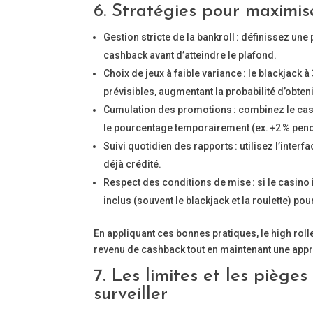
6. Stratégies pour maximis
Gestion stricte de la bankroll : définissez une
cashback avant d’atteindre le plafond.
Choix de jeux à faible variance : le blackjack 
prévisibles, augmentant la probabilité d’obten
Cumulation des promotions : combinez le cas
le pourcentage temporairement (ex. +2 % pend
Suivi quotidien des rapports : utilisez l’inter
déjà crédité.
Respect des conditions de mise : si le casin
inclus (souvent le blackjack et la roulette) pour
En appliquant ces bonnes pratiques, le high rol
revenu de cashback tout en maintenant une app
7. Les limites et les piège
surveiller