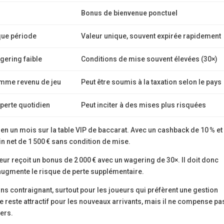
Bonus de bienvenue ponctuel
que période
Valeur unique, souvent expirée rapidement
ering faible
Conditions de mise souvent élevées (30×)
mme revenu de jeu
Peut être soumis à la taxation selon le pays
/perte quotidien
Peut inciter à des mises plus risquées
 en un mois sur la table VIP de baccarat. Avec un cashback de 10 % et
ain net de 1 500 € sans condition de mise.
r reçoit un bonus de 2 000 € avec un wagering de 30×. Il doit donc
 augmente le risque de perte supplémentaire.
ns contraignant, surtout pour les joueurs qui préfèrent une gestion
 reste attractif pour les nouveaux arrivants, mais il ne compense pa
lers.