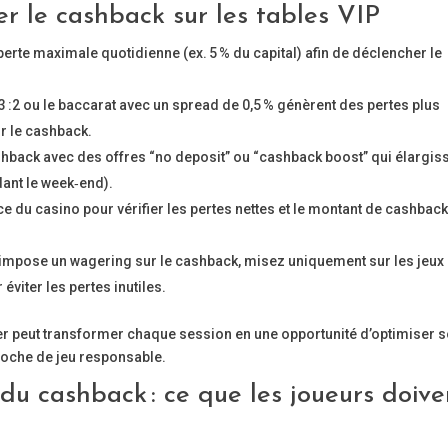
er le cashback sur les tables VIP
 perte maximale quotidienne (ex. 5 % du capital) afin de déclencher le
à 3 :2 ou le baccarat avec un spread de 0,5 % génèrent des pertes plus
ir le cashback.
hback avec des offres “no deposit” ou “cashback boost” qui élargis
ant le week‑end).
face du casino pour vérifier les pertes nettes et le montant de cashbac
o impose un wagering sur le cashback, misez uniquement sur les jeux
 éviter les pertes inutiles.
ler peut transformer chaque session en une opportunité d’optimiser 
roche de jeu responsable.
s du cashback : ce que les joueurs doive