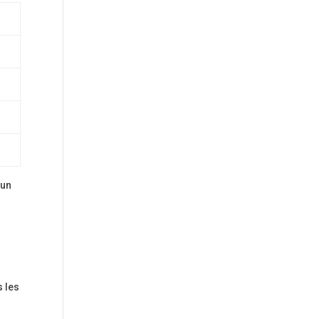
 un
s les