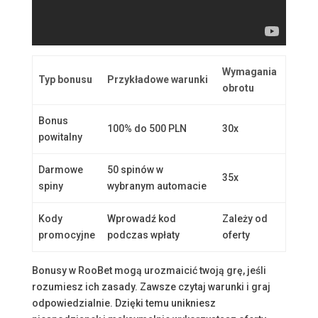
Wymagania
Typ bonusu
Przykładowe warunki
obrotu
Bonus
100% do 500 PLN
30x
powitalny
Darmowe
50 spinów w
35x
spiny
wybranym automacie
Kody
Wprowadź kod
Zależy od
promocyjne
podczas wpłaty
oferty
Bonusy w RooBet mogą urozmaicić twoją grę, jeśli
rozumiesz ich zasady. Zawsze czytaj warunki i graj
odpowiedzialnie. Dzięki temu unikniesz