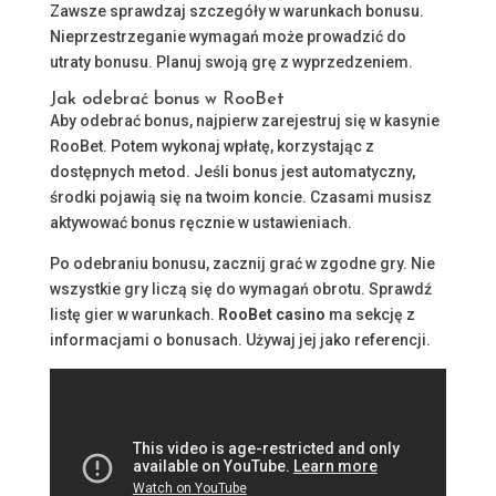
Zawsze sprawdzaj szczegóły w warunkach bonusu.
Nieprzestrzeganie wymagań może prowadzić do
utraty bonusu. Planuj swoją grę z wyprzedzeniem.
Jak odebrać bonus w RooBet
Aby odebrać bonus, najpierw zarejestruj się w kasynie
RooBet. Potem wykonaj wpłatę, korzystając z
dostępnych metod. Jeśli bonus jest automatyczny,
środki pojawią się na twoim koncie. Czasami musisz
aktywować bonus ręcznie w ustawieniach.
Po odebraniu bonusu, zacznij grać w zgodne gry. Nie
wszystkie gry liczą się do wymagań obrotu. Sprawdź
listę gier w warunkach.
RooBet casino
ma sekcję z
informacjami o bonusach. Używaj jej jako referencji.