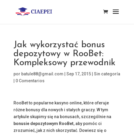
Jak wykorzystać bonus
depozytowy w RooBet:
Kompleksowy przewodnik
por
batule88@gmail.com
|
Sep 17, 2015
|
Sin categoría
|
0 Comentarios
RooBet to popularne kasyno online, które oferuje
różne bonusy dla nowych i stałych graczy. W tym
artykule skupimy się na bonusach, szczególnie na
bonusie depozytowym RooBet
, aby pomóc ci
zrozumieć, jak z nich skorzystać. Dowiesz się o