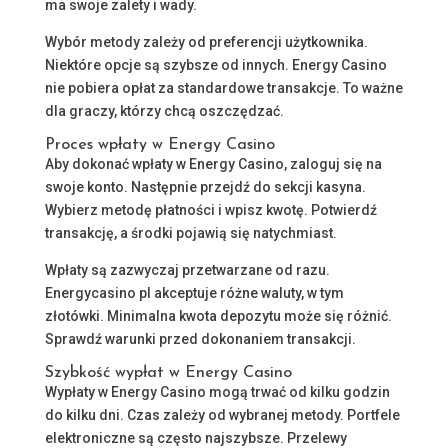
ma swoje zalety i wady.
Wybór metody zależy od preferencji użytkownika.
Niektóre opcje są szybsze od innych. Energy Casino
nie pobiera opłat za standardowe transakcje. To ważne
dla graczy, którzy chcą oszczędzać.
Proces wpłaty w Energy Casino
Aby dokonać wpłaty w Energy Casino, zaloguj się na
swoje konto. Następnie przejdź do sekcji kasyna.
Wybierz metodę płatności i wpisz kwotę. Potwierdź
transakcję, a środki pojawią się natychmiast.
Wpłaty są zazwyczaj przetwarzane od razu.
Energycasino pl akceptuje różne waluty, w tym
złotówki. Minimalna kwota depozytu może się różnić.
Sprawdź warunki przed dokonaniem transakcji.
Szybkość wypłat w Energy Casino
Wypłaty w Energy Casino mogą trwać od kilku godzin
do kilku dni. Czas zależy od wybranej metody. Portfele
elektroniczne są często najszybsze. Przelewy