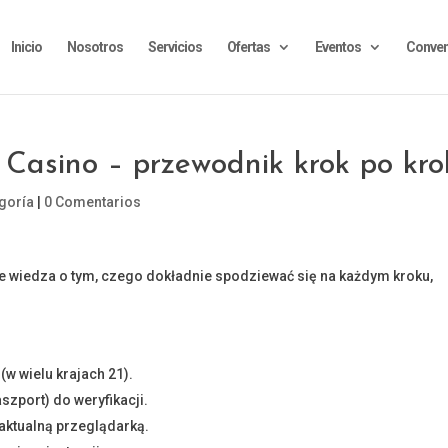
Inicio
Nosotros
Servicios
Ofertas
Eventos
Conven
 Casino – przewodnik krok po kro
egoría
|
0 Comentarios
ale wiedza o tym, czego dokładnie spodziewać się na każdym kroku,
(w wielu krajach 21).
zport) do weryfikacji.
 aktualną przeglądarką.