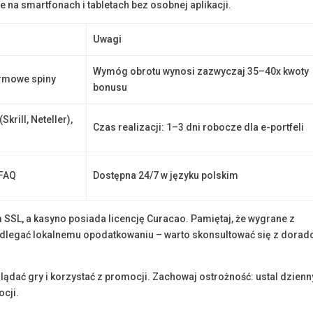
e na smartfonach i tabletach bez osobnej aplikacji.
Uwagi
Wymóg obrotu wynosi zazwyczaj 35–40x kwoty
rmowe spiny
bonusu
krill, Neteller),
Czas realizacji: 1–3 dni robocze dla e-portfeli
 FAQ
Dostępna 24/7 w języku polskim
SSL, a kasyno posiada licencję Curacao. Pamiętaj, że wygrane z
legać lokalnemu opodatkowaniu – warto skonsultować się z dorad
ądać gry i korzystać z promocji. Zachowaj ostrożność: ustal dzienn
ocji.