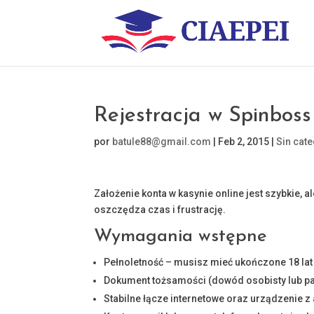
Rejestracja w Spinboss
por
batule88@gmail.com
|
Feb 2, 2015
|
Sin cat
Założenie konta w kasynie online jest szybkie, 
oszczędza czas i frustrację.
Wymagania wstępne
Pełnoletność – musisz mieć ukończone 18 lat 
Dokument tożsamości (dowód osobisty lub pas
Stabilne łącze internetowe oraz urządzenie z